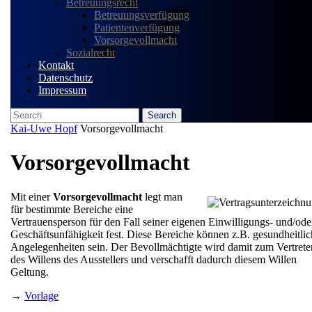
Betreuungsrecht
Betreuungsverfügung
Patientenverfügung
Vorsorgevollmacht
Sozialrecht
Kontakt
Datenschutz
Impressum
Search
for:
Close
Kai-Uwe Hopf
Vorsorgevollmacht
Menu
Vorsorgevollmacht
Mit einer
Vorsorgevollmacht
legt man
für bestimmte Bereiche eine
Vertrauensperson für den Fall seiner eigenen Einwilligungs- und/ode
Geschäftsunfähigkeit fest. Diese Bereiche können z.B. gesundheitli
Angelegenheiten sein. Der Bevollmächtigte wird damit zum Vertrete
des Willens des Ausstellers und verschafft dadurch diesem Willen
Geltung.
→
Vorlage