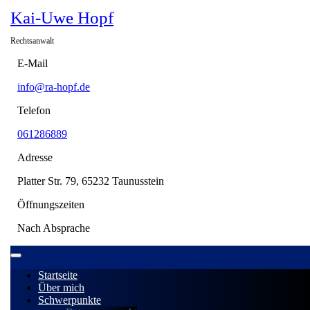
Skip
Kai-Uwe Hopf
to
content
Rechtsanwalt
E-Mail
info@ra-
info@ra-hopf.de
hopf.de
Telefon
061286889
061286889
Adresse
Platter Str. 79, 65232 Taunusstein
Öffnungszeiten
Nach Absprache
Open
Menu
Startseite
Über mich
Schwerpunkte