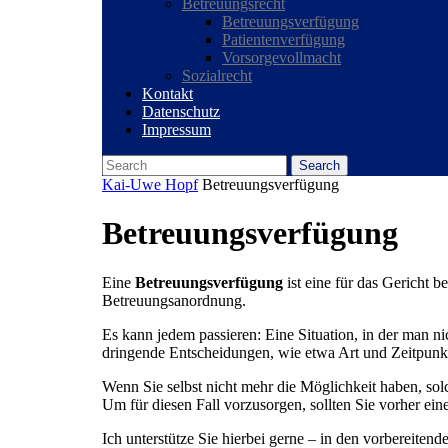
Betreuungsrecht
Betreuungsverfügung
Patientenverfügung
Vorsorgevollmacht
Sozialrecht
Kontakt
Datenschutz
Impressum
Search
for:
Close
Kai-Uwe Hopf
Betreuungsverfügung
Menu
Betreuungsverfügung
Eine
Betreuungsverfügung
ist eine für das Gericht b
Betreuungsanordnung.
Es kann jedem passieren: Eine Situation, in der man n
dringende Entscheidungen, wie etwa Art und Zeitpunkt
Wenn Sie selbst nicht mehr die Möglichkeit haben, solc
Um für diesen Fall vorzusorgen, sollten Sie vorher ein
Ich unterstütze Sie hierbei gerne – in den vorbereiten