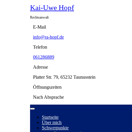
Skip
Kai-Uwe Hopf
to
content
Rechtsanwalt
E-Mail
info@ra-
info@ra-hopf.de
hopf.de
Telefon
061286889
061286889
Adresse
Platter Str. 79, 65232 Taunusstein
Öffnungszeiten
Nach Absprache
Open
Menu
Startseite
Über mich
Schwerpunkte